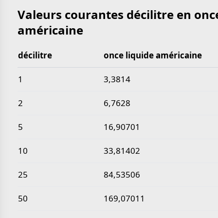
Valeurs courantes décilitre en onc
américaine
décilitre
once liquide américaine
Valeurs courantes décilitre en once liquide américa
1
3,3814
2
6,7628
5
16,90701
10
33,81402
25
84,53506
50
169,07011