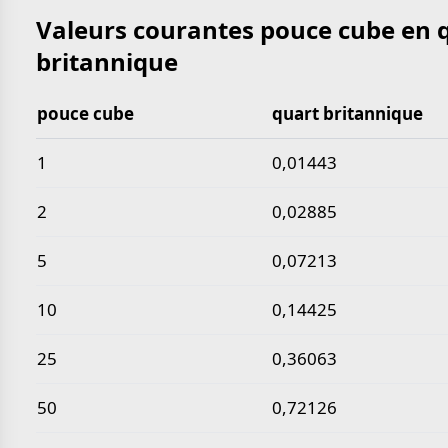
Valeurs courantes pouce cube en 
britannique
pouce cube
quart britannique
Valeurs courantes pouce cube en quart britannique
1
0,01443
2
0,02885
5
0,07213
10
0,14425
25
0,36063
50
0,72126