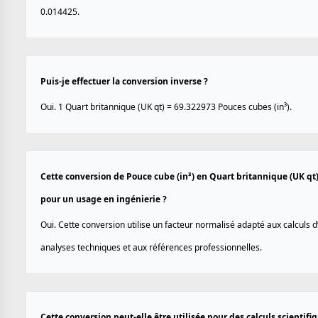
0.014425.
Puis-je effectuer la conversion inverse ?
Oui. 1 Quart britannique (UK qt) = 69.322973 Pouces cubes (in³).
Cette conversion de Pouce cube (in³) en Quart britannique (UK qt) 
pour un usage en ingénierie ?
Oui. Cette conversion utilise un facteur normalisé adapté aux calculs d
analyses techniques et aux références professionnelles.
Cette conversion peut-elle être utilisée pour des calculs scientif