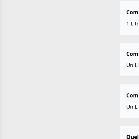
Combi
1 Lit
Combi
Un Li
Comb
Un L 
Quell