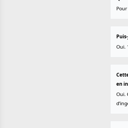
Pour 
Puis-
Oui. 
Cette
en in
Oui. 
d’ing