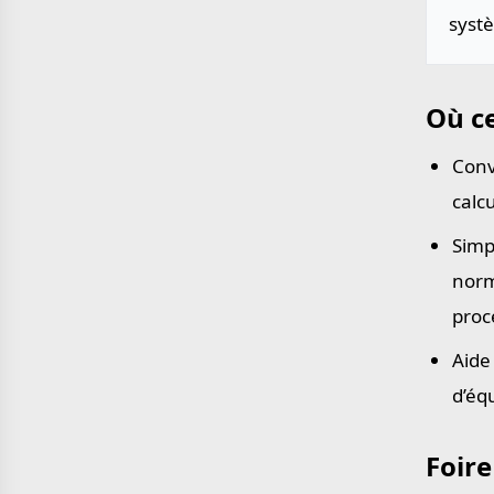
systè
Où ce
Conv
calc
Simp
norm
proc
Aide
d’éq
Foire