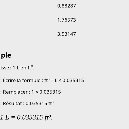
0,88287
1,76573
3,53147
ple
ssez 1 L en ft³.
: Écrire la formule : ft³ = L × 0.035315
 : Remplacer : 1 × 0.035315
: Résultat : 0.035315 ft³
 1 L = 0.035315 ft³.