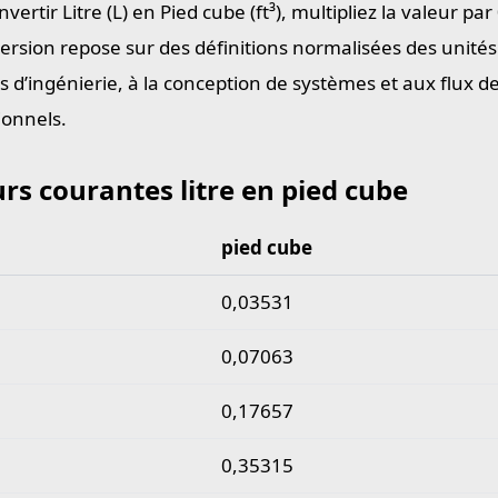
vertir Litre (L) en Pied cube (ft³), multipliez la valeur pa
ersion repose sur des définitions normalisées des unités
s d’ingénierie, à la conception de systèmes et aux flux d
ionnels.
rs courantes litre en pied cube
pied cube
 courantes litre en pied cube
0,03531
0,07063
0,17657
0,35315