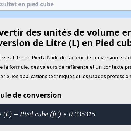
ertir des unités de volume en
ersion de Litre (L) en Pied cub
issez Litre en Pied à l’aide du facteur de conversion exac
e la formule, des valeurs de référence et un contexte pra
ierie, les applications techniques et les usages professi
ule de conversion
e (L) = Pied cube (ft³) × 0.035315