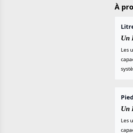
À pro
Litr
Un L
Les u
capac
systè
Pied
Un P
Les u
capac