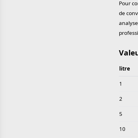
Pour con
yard en mètre
mile en kilomètre
de conv
analyse
profess
Valeu
litre
Valeurs
1
2
5
10