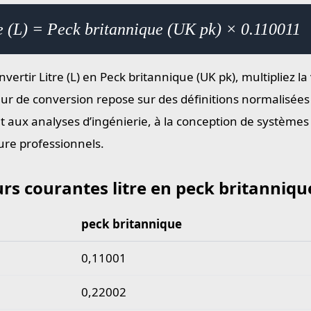
e (L) = Peck britannique (UK pk) × 0.110011
vertir Litre (L) en Peck britannique (UK pk), multipliez l
eur de conversion repose sur des définitions normalisées
t aux analyses d’ingénierie, à la conception de systèmes e
re professionnels.
rs courantes litre en peck britanniqu
peck britannique
 courantes litre en peck britannique
0,11001
0,22002