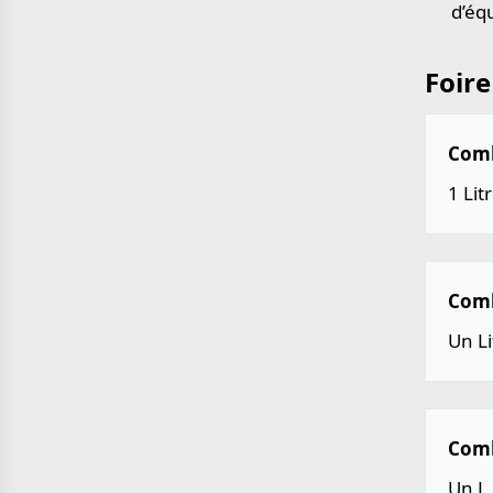
d’éq
Foire
Combi
1 Lit
Combi
Un Li
Comb
Un L