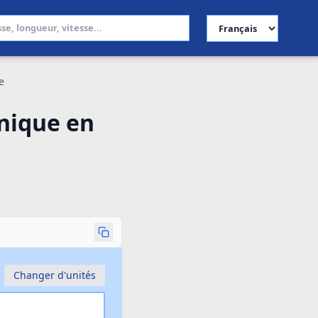
Choisir la langue
e
nnique en
Changer d'unités