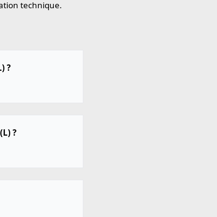
ation technique.
) ?
(L) ?