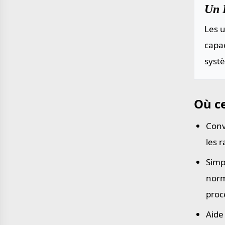
Un P
Les u
capac
systè
Où ce
Conv
les 
Simp
norm
proc
Aide