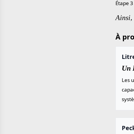
Étape 3
Ainsi,
À pro
Litr
Un L
Les u
capac
systè
Pec