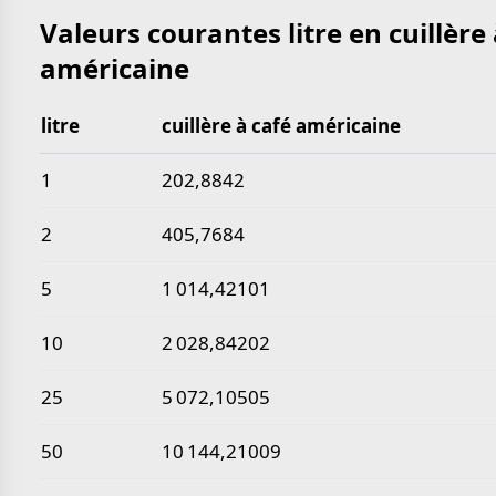
Valeurs courantes litre en cuillère 
américaine
litre
cuillère à café américaine
Valeurs courantes litre en cuillère à café américaine
1
202,8842
2
405,7684
5
1 014,42101
10
2 028,84202
25
5 072,10505
50
10 144,21009