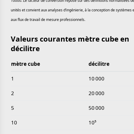
10000. Le facteur de conversion repose sur des définitions normalisées d
unités et convient aux analyses d’ingénierie, à la conception de systèmes 
aux flux de travail de mesure professionnels.
Valeurs courantes mètre cube en
décilitre
mètre cube
décilitre
Valeurs courantes mètre cube en décilitre
1
10 000
2
20 000
5
50 000
10
10⁵