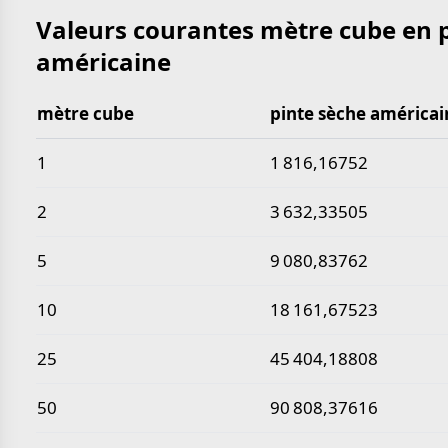
Valeurs courantes mètre cube en 
américaine
mètre cube
pinte sèche américai
Valeurs courantes mètre cube en pinte sèche amér
1
1 816,16752
2
3 632,33505
5
9 080,83762
10
18 161,67523
25
45 404,18808
50
90 808,37616