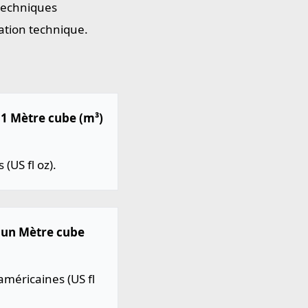
 techniques
ation technique.
s 1 Mètre cube (m³)
(US fl oz).
s un Mètre cube
méricaines (US fl