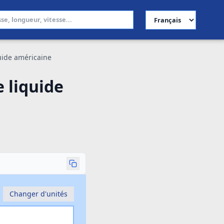
Choisir la langue
uide américaine
 liquide
Changer d'unités