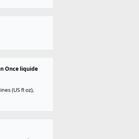
en Once liquide
es (US fl oz),