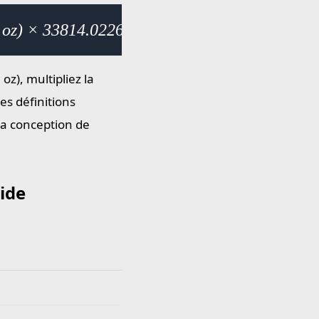
l oz) × 33814.022659
oz), multipliez la
es définitions
la conception de
ide