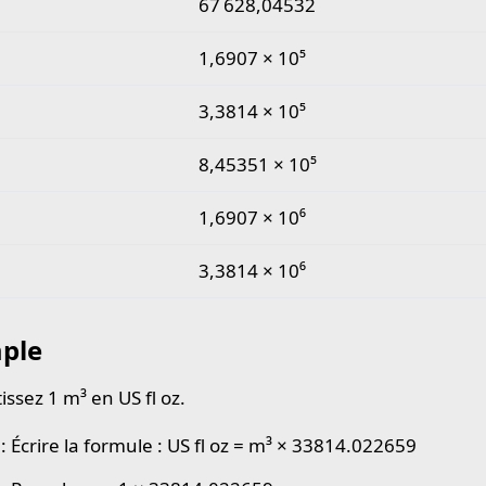
67 628,04532
1,6907 × 10⁵
3,3814 × 10⁵
8,45351 × 10⁵
1,6907 × 10⁶
3,3814 × 10⁶
ple
issez 1 m³ en US fl oz.
: Écrire la formule : US fl oz = m³ × 33814.022659