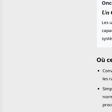
Once
Un 
Les u
capac
systè
Où ce
Conv
les 
Simp
norm
proc