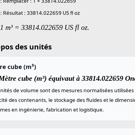
 : Remplacer : 1 × 33814.022659
 : Résultat : 33814.022659 US fl oz
 1 m³ = 33814.022659 US fl oz.
pos des unités
re cube (m³)
Mètre cube (m³) équivaut à 33814.022659 Once
nités de volume sont des mesures normalisées utilisées 
ité des contenants, le stockage des fluides et le dimen
mes en ingénierie, fabrication et logistique.