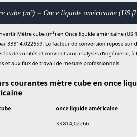
re cube (m³) = Once liquide américaine (US f
vertir Mètre cube (m³) en Once liquide américaine (US fl 
par 33814.022659. Le facteur de conversion repose sur d
sées des unités et convient aux analyses d’ingénierie, à 
s et aux flux de travail de mesure professionnels.
urs courantes mètre cube en once liqu
icaine
cube
once liquide américaine
 courantes mètre cube en once liquide américaine
33 814,02266