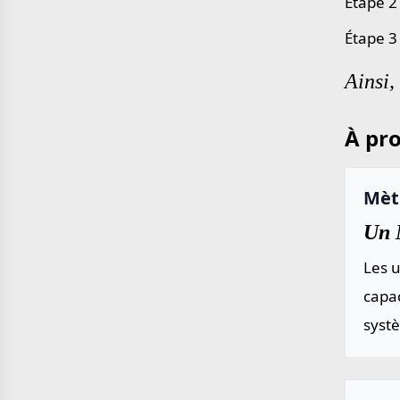
Étape 2
Étape 3
Ainsi,
À pro
Mèt
Un 
Les u
capac
systè