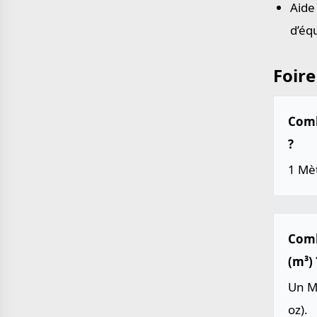
Aide
d’éq
Foire
Comb
?
1 Mèt
Comb
(m³) 
Un M
oz).