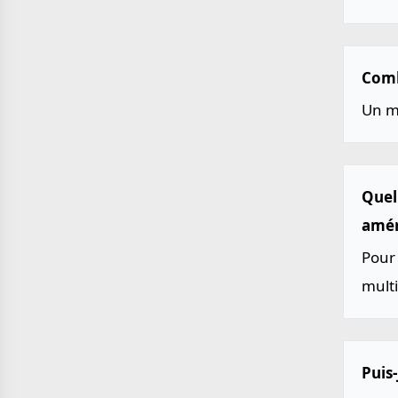
Comb
Un m
Quel
améri
Pour 
multi
Puis-