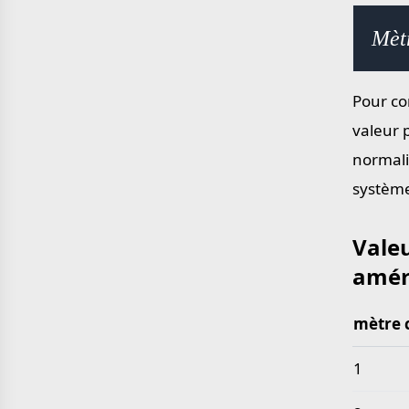
yard en mètre
mile en kilomètre
Mèt
Pour con
valeur 
normali
système
Vale
amér
mètre 
Valeurs
1