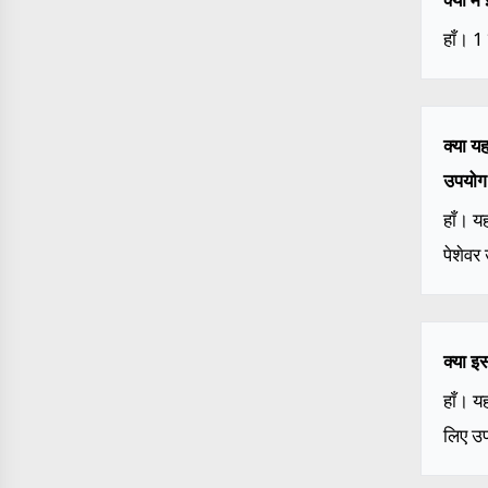
हाँ। 1
क्या य
उपयोग
हाँ। य
पेशेवर
क्या इ
हाँ। य
लिए उप