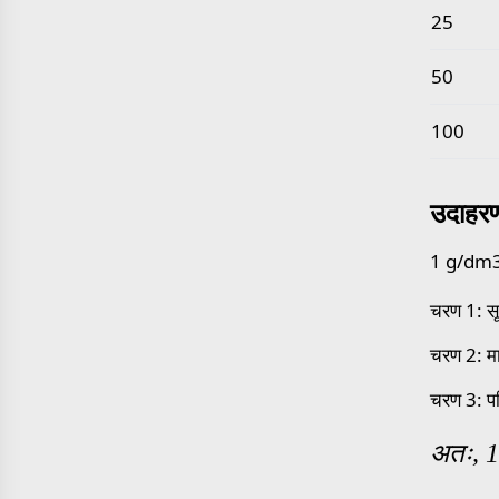
25
50
100
उदाहर
1 g/dm3 क
चरण 1: स
चरण 2: म
चरण 3: प
अतः, 1