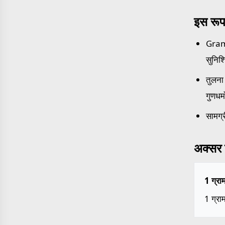
इस रूप
Grams
सुनिश
तुलना 
गुणधर्
सामग्र
अक्सर प
1 ग्रा
1 ग्रा