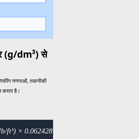
टर (g/dm³) से
जीनियरिंग गणनाओं, तकनीकी
ान करता है।
(lb/ft³) × 0.062428