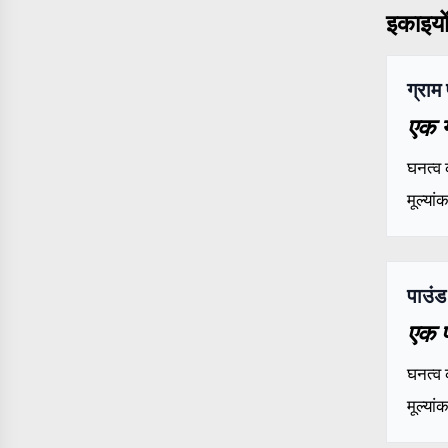
इकाइयों 
ग्राम
एक ग
घनत्व 
मूल्या
पाउंड
एक प
घनत्व 
मूल्या