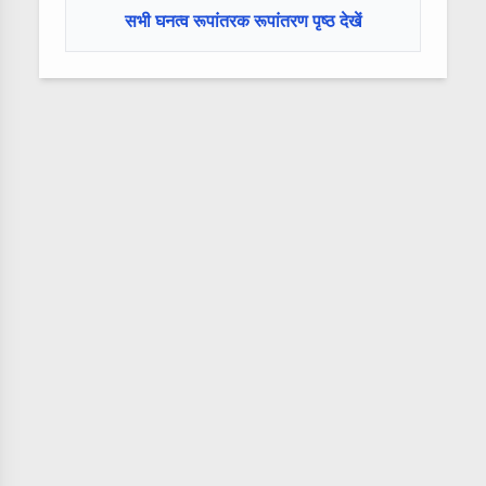
सभी घनत्व रूपांतरक रूपांतरण पृष्ठ देखें