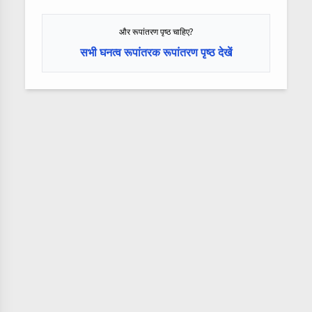
और रूपांतरण पृष्ठ चाहिए?
सभी घनत्व रूपांतरक रूपांतरण पृष्ठ देखें