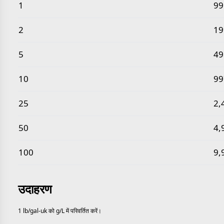
सामान्य पाउंड प्रति ब्रिटिश गैलन से ग्राम प्रति लीटर मान
1
99
2
19
5
49
10
99
25
2,
50
4,
100
9,
उदाहरण
1 lb/gal-uk को g/L में परिवर्तित करें।