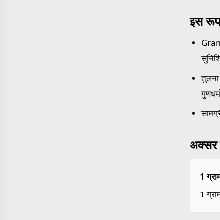
इस रूप
Grams
सुनिश
तुलना 
गुणधर्
सामग्र
अक्सर प
1 ग्रा
1 ग्र