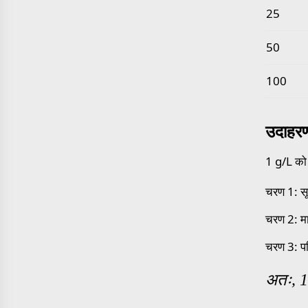
25
50
100
उदाहर
1 g/L को 
चरण 1: स
चरण 2: म
चरण 3: 
अतः, 