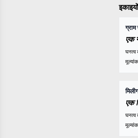
इकाइयों 
ग्राम
एक ग
घनत्व 
मूल्या
मिली
एक म
घनत्व 
मूल्या