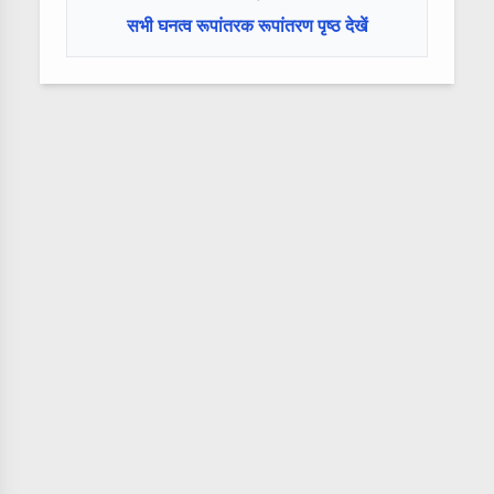
सभी घनत्व रूपांतरक रूपांतरण पृष्ठ देखें