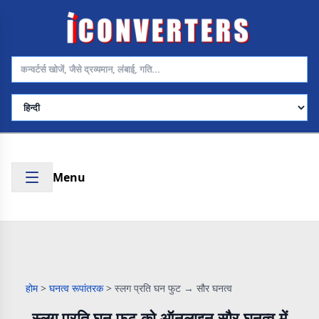
भाषा चुनें
Menu
होम
>
घनत्व रूपांतरक
>
स्लग प्रति घन फुट → सौर घनत्व
स्लग प्रति घन फुट को ऑनलाइन सौर घनत्व में