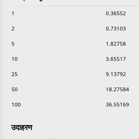
सामान्य स्लग प्रति घन फुट से सौर घनत्व मान
1
0.36552
2
0.73103
5
1.82758
10
3.65517
25
9.13792
50
18.27584
100
36.55169
उदाहरण