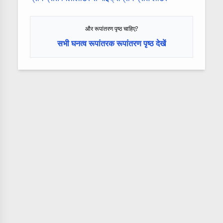
और रूपांतरण पृष्ठ चाहिए?
सभी घनत्व रूपांतरक रूपांतरण पृष्ठ देखें