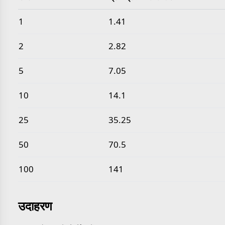
सामान्य सौर घनत्व से ग्राम प्रति मिलीलीटर मान
1
1.41
2
2.82
5
7.05
10
14.1
25
35.25
50
70.5
100
141
उदाहरण