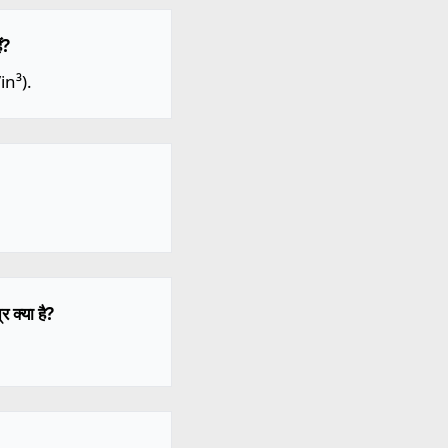
ं?
in³).
 क्या है?