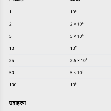
सामान्य मेगाबेकरेल से बेकरेल मान
1
10⁶
2
2 × 10⁶
5
5 × 10⁶
10
10⁷
25
2.5 × 10⁷
50
5 × 10⁷
100
10⁸
उदाहरण