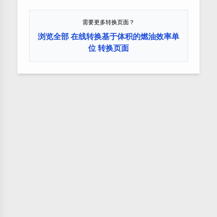
需要更多转换页面？
浏览全部 在线转换基于体积的燃油效率单
位 转换页面