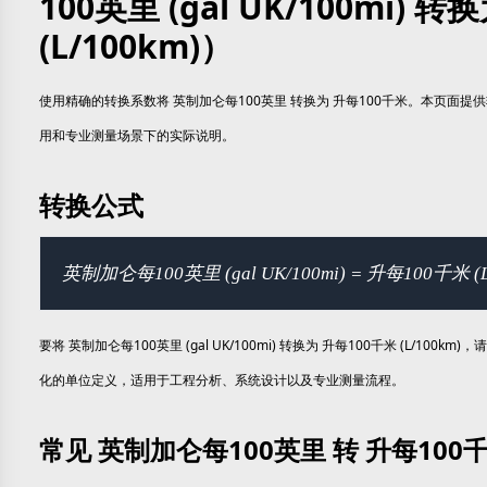
100英里 (gal UK/100mi) 
(L/100km)）
使用精确的转换系数将 英制加仑每100英里 转换为 升每100千米。本页面
用和专业测量场景下的实际说明。
转换公式
英制加仑每100英里 (gal UK/100mi) = 升每100千米 (L/1
要将 英制加仑每100英里 (gal UK/100mi) 转换为 升每100千米 (L/100k
化的单位定义，适用于工程分析、系统设计以及专业测量流程。
常见 英制加仑每100英里 转 升每100