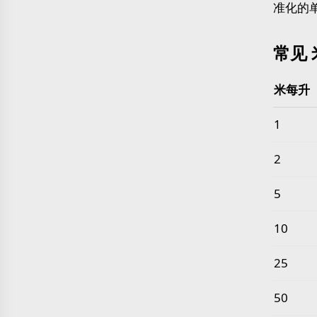
准化的
常见 
米每升
常见 米
1
2
5
10
25
50