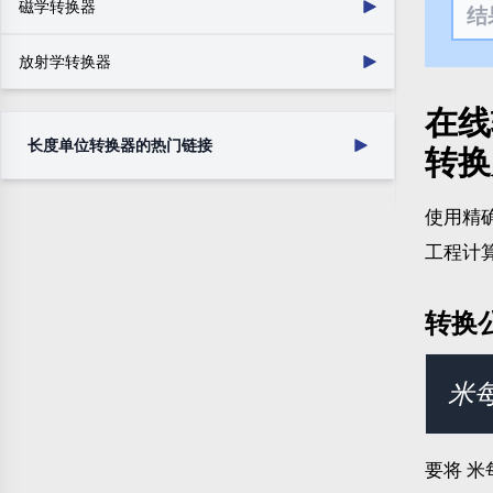
电荷
表面电荷密度
磁学转换器
数字图像分辨率
运动粘度
渗透率
角度
数字
电流
表面电流密度
磁动势
磁通量
干体积
角速度
放射学转换器
电势
电阻率
磁场强度
磁通密度
角加速度
比体积
电导率
电感
在线
辐射
辐射暴露
力矩
线性电荷密度
体积电荷密度
辐射活度
吸收辐射剂量
长度单位转换器的热门链接
转换
线性电流密度
电场强度
电阻
电导
使用精
静电电容
英寸转毫米
厘米转英寸
工程计
厘米转米
米转英寸
米转厘米
米转码
转换
千米转英里
毫米转英寸
码转米
英里转千米
米每升
要将 米