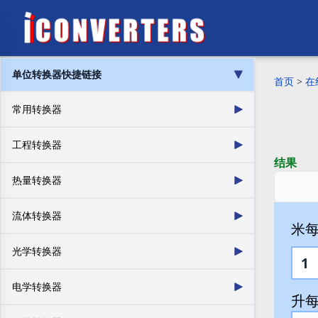
单位转换器快捷链接
首页
>
在
常用转换器
长度转换器
质量
工程转换器
案例
货币
结果
体积
面积
热量转换器
能量
力
燃油效率（质量）
温度区间
流体转换器
速度
燃油消耗
米每升
热阻
比热容
数据存储
货币
流量
摩尔流量
光学转换器
热流密度
燃油效率（体积）
加速度
密度
摩尔浓度
动态粘度
热膨胀
热导率
转动惯量
扭矩
亮度
照度
电学转换器
表面张力
质量流量
热密度
热传递
温度
压力
升每1
频率/波长
光强
质量通量密度
溶液浓度
功率
时间