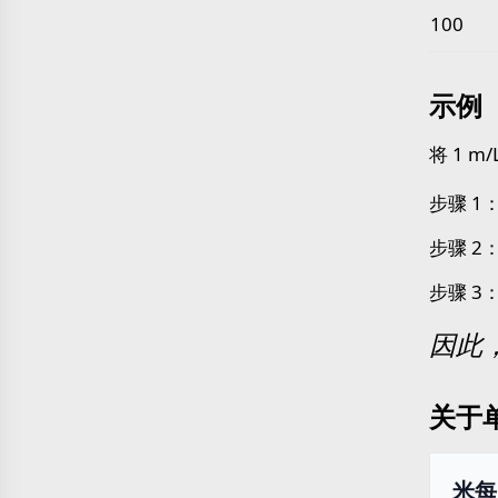
100
示例
将 1 m
步骤 1：
步骤 2：
步骤 3：
因此，1
关于
米每升