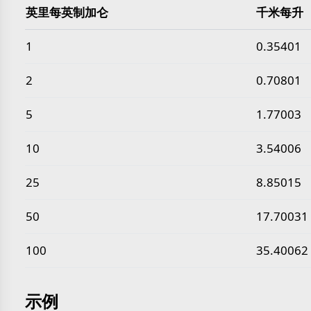
英里每英制加仑
千米每升
常见 英里每英制加仑 转 千米每升 数值
1
0.35401
2
0.70801
5
1.77003
10
3.54006
25
8.85015
50
17.70031
100
35.40062
示例