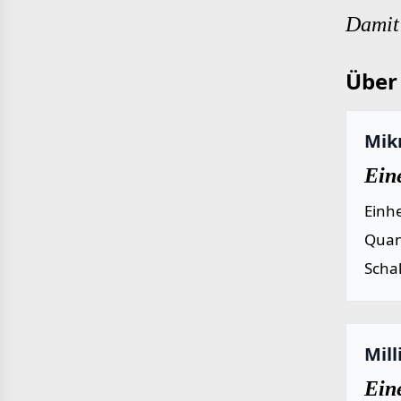
Damit 
Über 
Mik
Ein
Einh
Quan
Scha
Mil
Ein