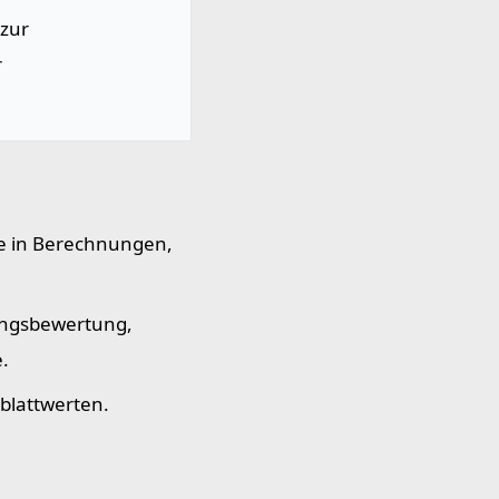
 zur
r
e in Berechnungen,
ungsbewertung,
.
blattwerten.