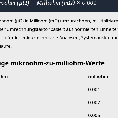
roohm (µΩ) = Milliohm (mΩ) × 0.001
oohm (µΩ) in Milliohm (mΩ) umzurechnen, multipliziere
Der Umrechnungsfaktor basiert auf normierten Einheite
sich für ingenieurtechnische Analysen, Systemauslegung
läufe.
ige mikroohm-zu-milliohm-Werte
ohm
milliohm
 mikroohm-zu-milliohm-Werte
0,001
0,002
0,005