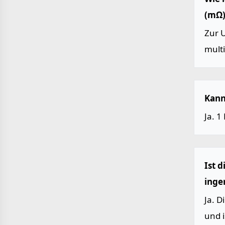
(mΩ)
Zur 
multi
Kann
Ja. 1
Ist 
inge
Ja. 
und 