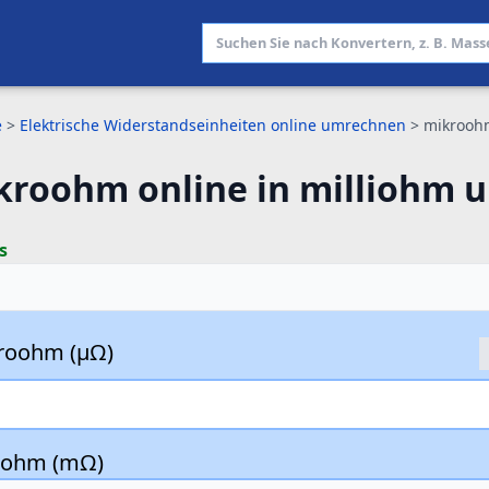
e
>
Elektrische Widerstandseinheiten online umrechnen
>
mikrooh
kroohm online in milliohm 
s
roohm (µΩ)
liohm (mΩ)