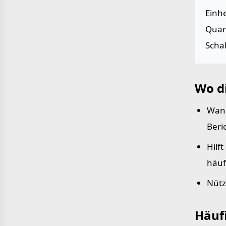
Einh
Quan
Scha
Wo d
Wand
Beri
Hilf
häuf
Nütz
Häufi