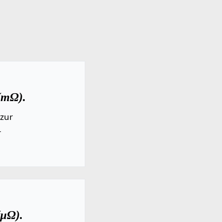
(mΩ).
 zur
r
(µΩ).