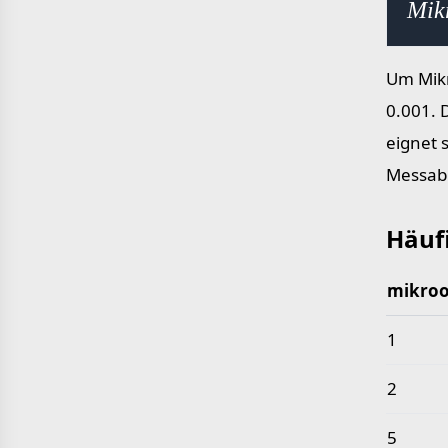
Mik
Um Mikr
0.001. 
eignet 
Messab
Häuf
mikro
Häufige
1
2
5