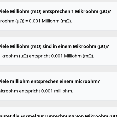
viele Milliohm (mΩ) entsprechen 1 Mikroohm (µΩ)?
kroohm (µΩ) = 0.001 Milliohm (mΩ).
viele Milliohm (mΩ) sind in einem Mikroohm (µΩ)?
Mikroohm (µΩ) entspricht 0.001 Milliohm (mΩ).
viele milliohm entsprechen einem microohm?
microohm entspricht 0.001 milliohm.
lautet die Formel zur Umrechnung von Mikroohm (µΩ)