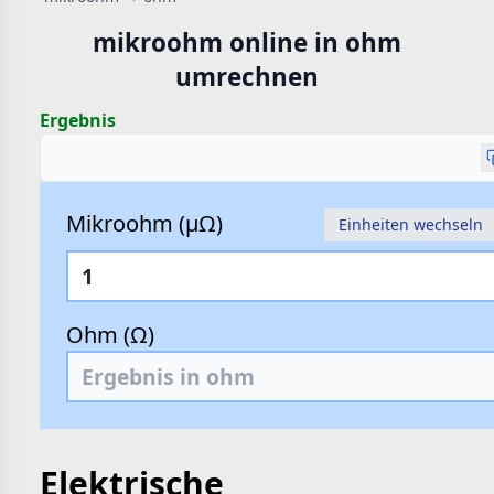
hte
mikroohm online in ohm
e
umrechnen
Ergebnis
Mikroohm (µΩ)
Einheiten wechseln
Ohm (Ω)
Elektrische