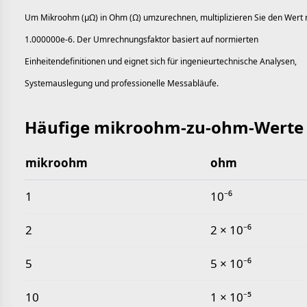
Um Mikroohm (µΩ) in Ohm (Ω) umzurechnen, multiplizieren Sie den Wert 
1.000000e-6. Der Umrechnungsfaktor basiert auf normierten
Einheitendefinitionen und eignet sich für ingenieurtechnische Analysen,
Systemauslegung und professionelle Messabläufe.
Häufige mikroohm-zu-ohm-Werte
mikroohm
ohm
Häufige mikroohm-zu-ohm-Werte
1
10⁻⁶
2
2 × 10⁻⁶
5
5 × 10⁻⁶
10
1 × 10⁻⁵