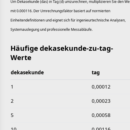
Um Dekasekunde (das) in Tag (d) umzurechnen, multiplizieren Sie den We
mit 0.000116. Der Umrechnungsfaktor basiert auf normierten
Einheitendefinitionen und eignet sich für ingenieurtechnische Analysen,
Systemauslegung und professionelle Messabläufe.
Häufige dekasekunde-zu-tag-
Werte
dekasekunde
tag
Häufige dekasekunde-zu-tag-Werte
1
0,00012
2
0,00023
5
0,00058
10
0,00116