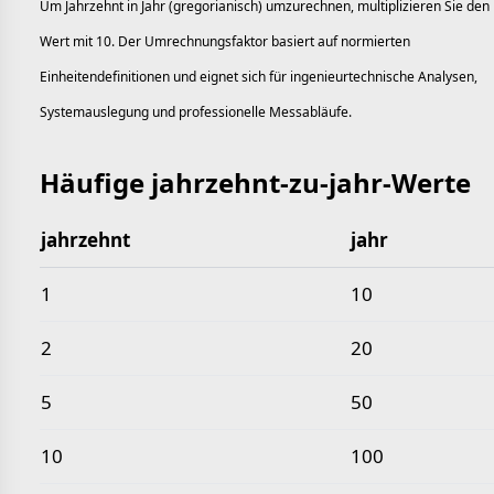
Um Jahrzehnt in Jahr (gregorianisch) umzurechnen, multiplizieren Sie den
Wert mit 10. Der Umrechnungsfaktor basiert auf normierten
Einheitendefinitionen und eignet sich für ingenieurtechnische Analysen,
Systemauslegung und professionelle Messabläufe.
Häufige jahrzehnt-zu-jahr-Werte
jahrzehnt
jahr
Häufige jahrzehnt-zu-jahr-Werte
1
10
2
20
5
50
10
100