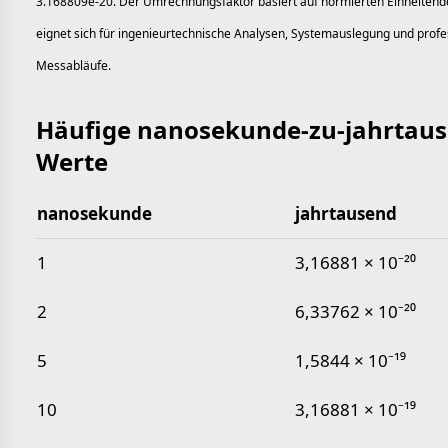
3.168809e-20. Der Umrechnungsfaktor basiert auf normierten Einheitende
eignet sich für ingenieurtechnische Analysen, Systemauslegung und profe
Messabläufe.
Häufige nanosekunde-zu-jahrtaus
Werte
nanosekunde
jahrtausend
Häufige nanosekunde-zu-jahrtausend-Werte
1
3,16881 × 10⁻²⁰
2
6,33762 × 10⁻²⁰
5
1,5844 × 10⁻¹⁹
10
3,16881 × 10⁻¹⁹