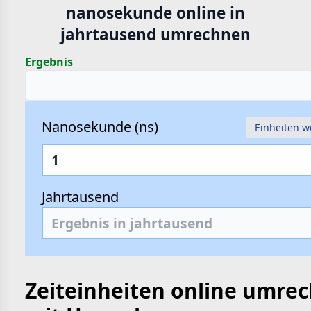
nanosekunde online in
hte
jahrtausend umrechnen
e
Ergebnis
Nanosekunde (ns)
Einheiten w
Jahrtausend
Zeiteinheiten online umre