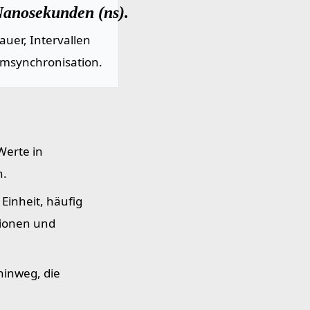
Nanosekunden (ns).
uer, Intervallen
emsynchronisation.
Werte in
n.
Einheit, häufig
tionen und
hinweg, die