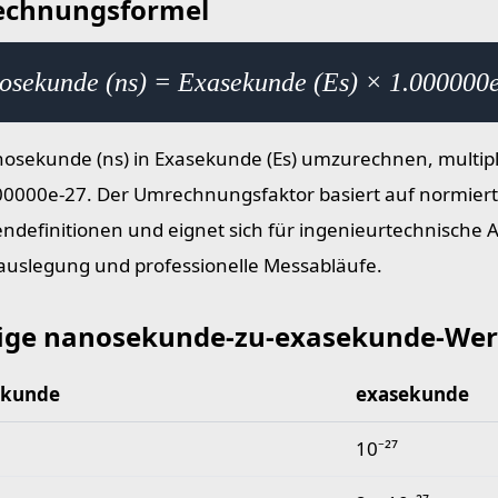
chnungsformel
osekunde (ns) = Exasekunde (Es) × 1.000000
sekunde (ns) in Exasekunde (Es) umzurechnen, multipli
00000e-27. Der Umrechnungsfaktor basiert auf normier
endefinitionen und eignet sich für ingenieurtechnische 
uslegung und professionelle Messabläufe.
ige nanosekunde-zu-exasekunde-Wer
ekunde
exasekunde
e nanosekunde-zu-exasekunde-Werte
10⁻²⁷