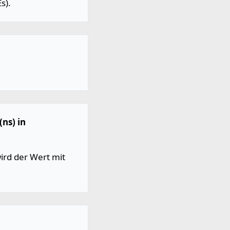
s).
ns) in
rd der Wert mit