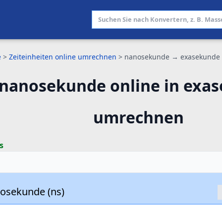
e
>
Zeiteinheiten online umrechnen
>
nanosekunde → exasekunde
nanosekunde online in exa
umrechnen
s
osekunde (ns)