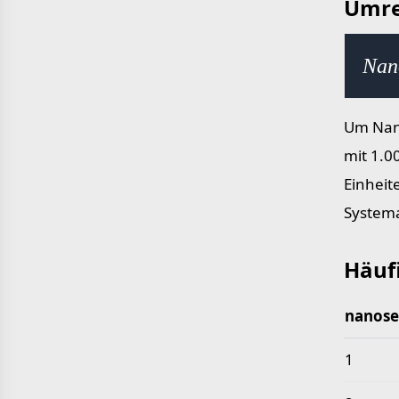
Umre
Nan
Um Nano
mit 1.0
Einheit
Systema
Häuf
nanos
Häufig
1