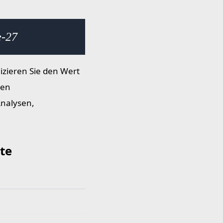
e-27
zieren Sie den Wert
ten
Analysen,
te