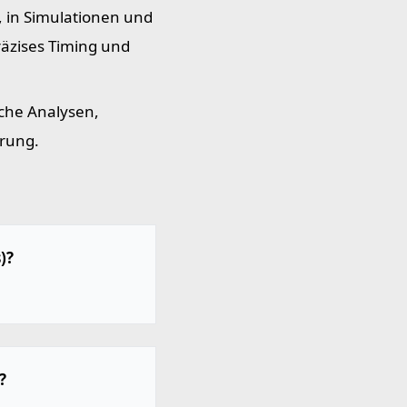
, in Simulationen und
räzises Timing und
che Analysen,
erung.
)?
?