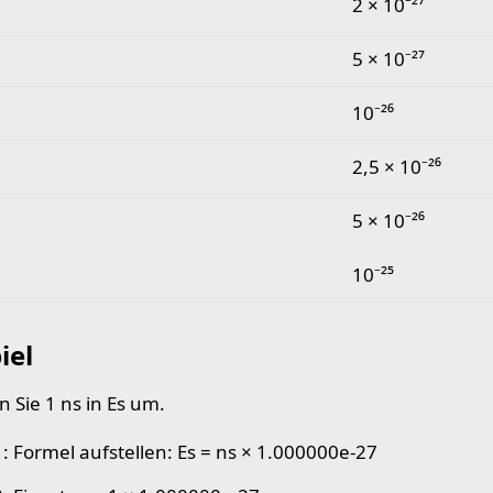
2 × 10⁻²⁷
5 × 10⁻²⁷
10⁻²⁶
2,5 × 10⁻²⁶
5 × 10⁻²⁶
10⁻²⁵
iel
 Sie 1 ns in Es um.
 1: Formel aufstellen: Es = ns × 1.000000e-27