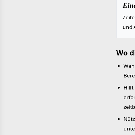
Ein
Zeit
und 
Wo d
Wand
Bere
Hilf
erfo
zeit
Nütz
unte