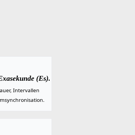
Exasekunde (Es).
uer, Intervallen
emsynchronisation.