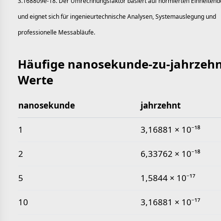
3.168809e-18. Der Umrechnungsfaktor basiert auf normierten Einheitende
und eignet sich für ingenieurtechnische Analysen, Systemauslegung und
professionelle Messabläufe.
Häufige nanosekunde-zu-jahrzehn
Werte
nanosekunde
jahrzehnt
Häufige nanosekunde-zu-jahrzehnt-Werte
1
3,16881 × 10⁻¹⁸
2
6,33762 × 10⁻¹⁸
5
1,5844 × 10⁻¹⁷
10
3,16881 × 10⁻¹⁷