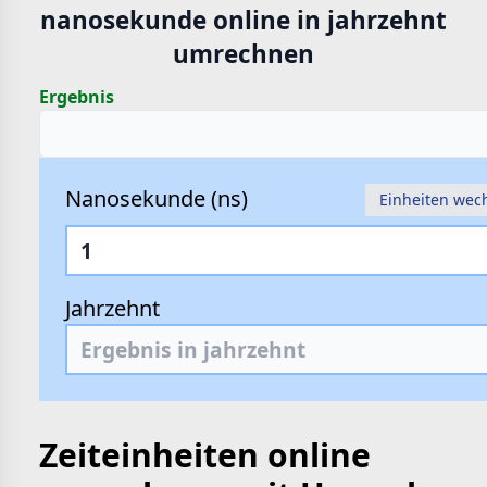
nanosekunde online in jahrzehnt
hte
umrechnen
e
Ergebnis
Nanosekunde (ns)
Einheiten wec
Jahrzehnt
Zeiteinheiten online