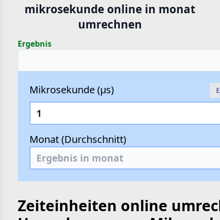
mikrosekunde online in monat
hte
umrechnen
e
Ergebnis
Mikrosekunde (µs)
E
Monat (Durchschnitt)
Zeiteinheiten online umre