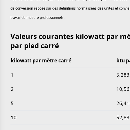
de conversion repose sur des définitions normalisées des unités et convien
travail de mesure professionnels.
Valeurs courantes kilowatt par mè
par pied carré
kilowatt par mètre carré
btu p
Valeurs courantes kilowatt par mètre carré en btu p
1
5,283
2
10,56
5
26,41
10
52,83