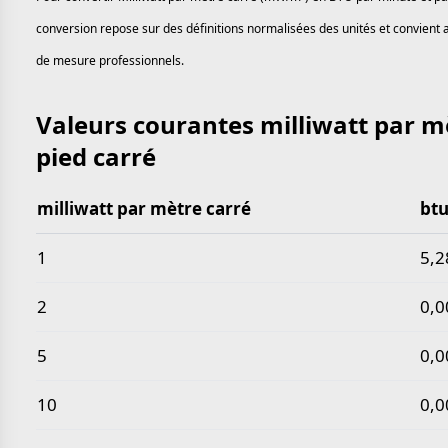
conversion repose sur des définitions normalisées des unités et convient a
de mesure professionnels.
Valeurs courantes milliwatt par m
pied carré
milliwatt par mètre carré
btu
Valeurs courantes milliwatt par mètre carré en btu 
1
5,2
2
0,0
5
0,0
10
0,0