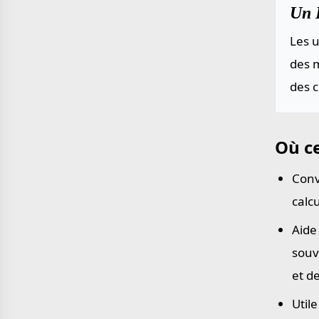
Un P
Les u
des m
des 
Où ce
Conv
calc
Aide
souv
et d
Util