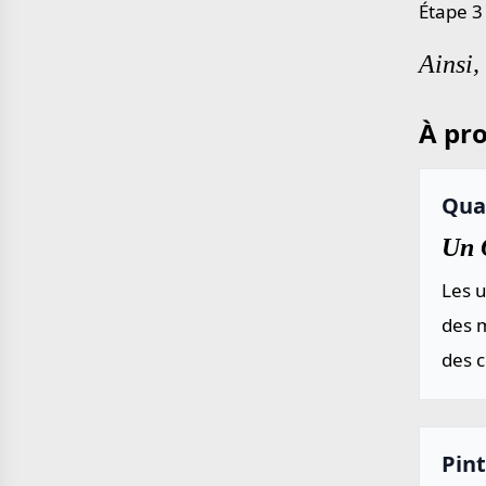
Étape 3
Ainsi,
À pro
Quar
Un Q
Les u
des m
des 
Pint