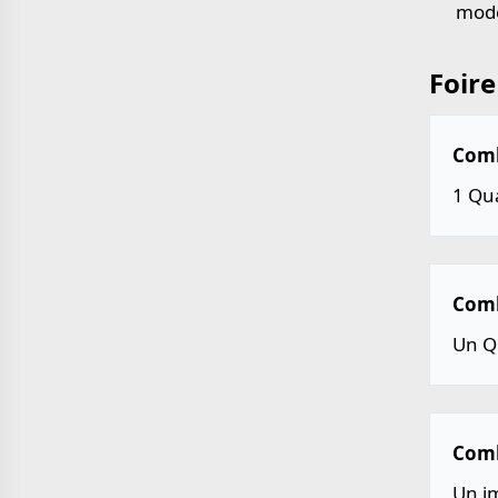
mode
Foire
Combi
1 Qua
Combi
Un Qu
Comb
Un i