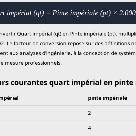
t impérial (qt) = Pinte impériale (pt) × 2.00
vertir Quart impérial (qt) en Pinte impériale (pt), multipl
2. Le facteur de conversion repose sur des définitions n
ient aux analyses d’ingénierie, à la conception de systèm
 de mesure professionnels.
rs courantes quart impérial en pinte
mpérial
pinte impériale
 courantes quart impérial en pinte impériale
2
4