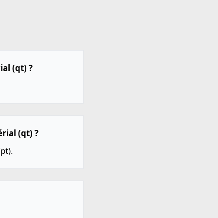
al (qt) ?
ial (qt) ?
pt).