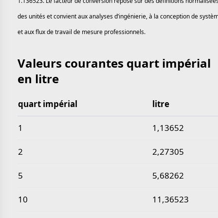
1.136523. Le facteur de conversion repose sur des définitions normalisée
des unités et convient aux analyses d’ingénierie, à la conception de systè
et aux flux de travail de mesure professionnels.
Valeurs courantes quart impérial
en litre
quart impérial
litre
Valeurs courantes quart impérial en litre
1
1,13652
2
2,27305
5
5,68262
10
11,36523