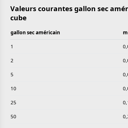
Valeurs courantes gallon sec amér
cube
gallon sec américain
m
Valeurs courantes gallon sec américain en mètre c
1
0
2
0
5
0
10
0
25
0
50
0