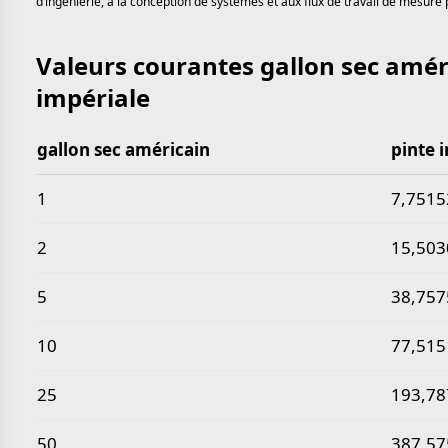
d’ingénierie, à la conception de systèmes et aux flux de travail de mesure 
Valeurs courantes gallon sec amér
impériale
gallon sec américain
pinte 
Valeurs courantes gallon sec américain en pinte imp
1
7,7515
2
15,503
5
38,757
10
77,515
25
193,78
50
387,57