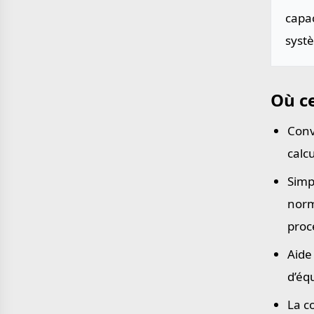
capac
systè
Où ce
Conv
calc
Simp
norm
proc
Aide
d’éq
La c