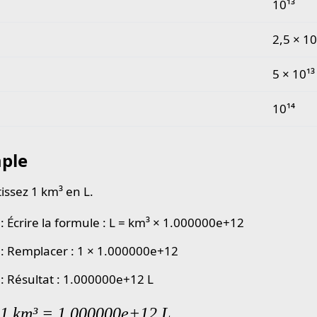
10¹³
2,5 × 10
5 × 10¹³
10¹⁴
ple
issez 1 km³ en L.
 : Écrire la formule : L = km³ × 1.000000e+12
 : Remplacer : 1 × 1.000000e+12
 : Résultat : 1.000000e+12 L
 1 km³ = 1.000000e+12 L.