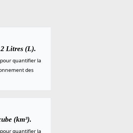
 Litres (L).
pour quantifier la
sionnement des
cube (km³).
pour quantifier la