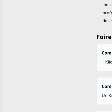
logis
prof
des 
Foire
Combi
1 Kil
Combi
Un Ki