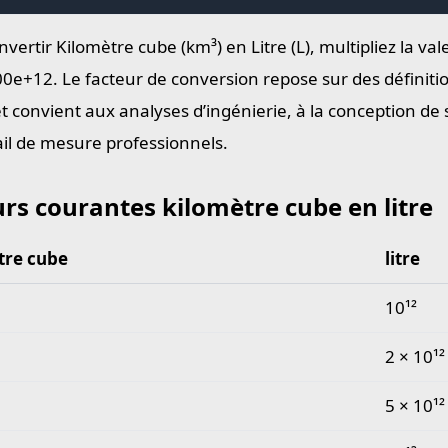
vertir Kilomètre cube (km³) en Litre (L), multipliez la val
0e+12. Le facteur de conversion repose sur des définiti
et convient aux analyses d’ingénierie, à la conception de
ail de mesure professionnels.
rs courantes kilomètre cube en litre
tre cube
litre
 courantes kilomètre cube en litre
10¹²
2 × 10¹²
5 × 10¹²