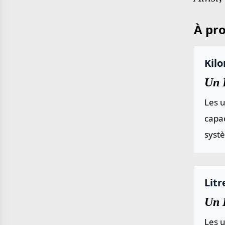
À pro
Kil
Un 
Les u
capac
systè
Litr
Un 
Les u