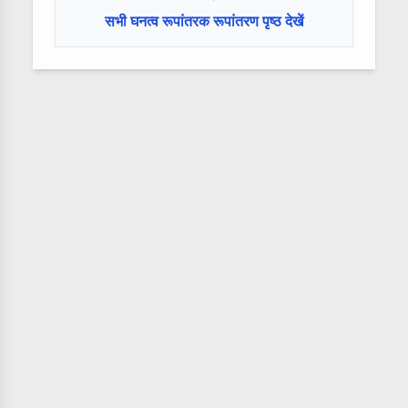
सभी घनत्व रूपांतरक रूपांतरण पृष्ठ देखें