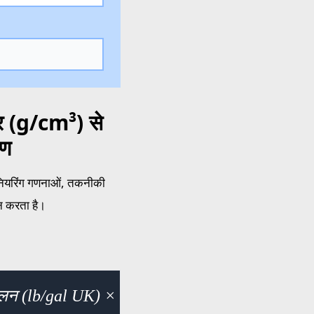
टर (g/cm³) से
रण
जीनियरिंग गणनाओं, तकनीकी
ान करता है।
श गैलन (lb/gal UK) × 10.022413