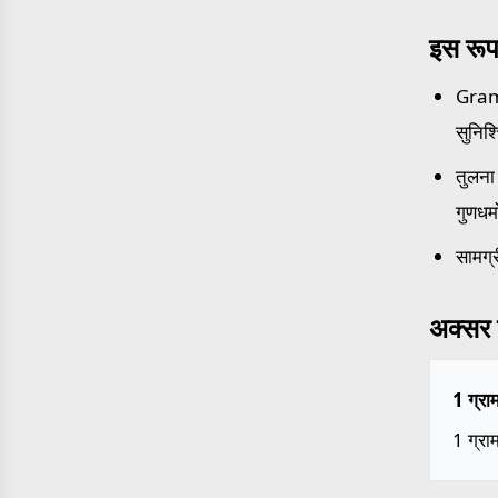
इस रूप
Grams
सुनिश
तुलना 
गुणधर्
सामग्र
अक्सर प
1 ग्रा
1 ग्रा