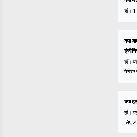
हाँ। 1
क्या य
इंजीनि
हाँ। य
पेशेवर
क्या इ
हाँ। य
लिए उप