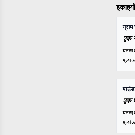
इकाइयों 
ग्राम
एक ग
घनत्व 
मूल्या
पाउंड
एक प
घनत्व 
मूल्या