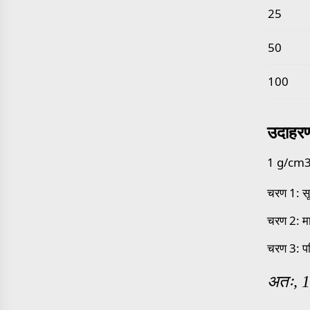
25
50
100
उदाहर
1 g/cm3 क
चरण 1: स
चरण 2: म
चरण 3: प
अतः, 