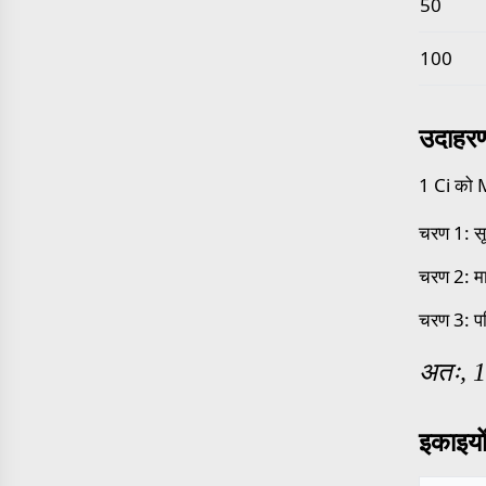
50
100
उदाहर
1 Ci को M
चरण 1: स
चरण 2: मा
चरण 3: 
अतः, 
इकाइयों 