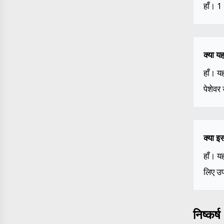
हाँ। 1
क्या य
हाँ। य
पेशेवर
क्या इ
हाँ। य
लिए उप
निष्कर्ष