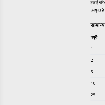
इकाई परिभ
उपयुक्त है
सामान्य
क्यूरी
सामान्य क्य
1
2
5
10
25