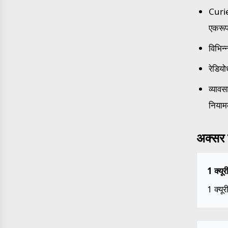
Curie
एकरूप
विभिन्
रेडियो
व्याव
नियामक
अक्सर प
1 क्यू
1 क्यू