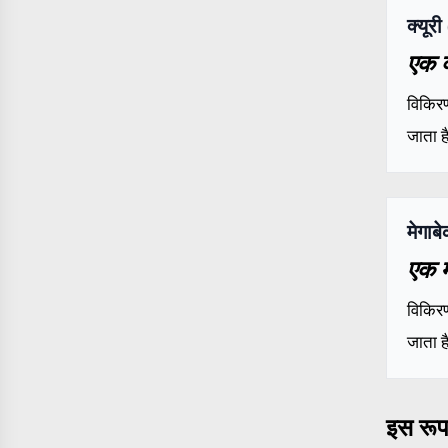
क्यूरी
एक क
विकिरण
जाता ह
मेगा
एक म
विकिरण
जाता ह
इस रूप