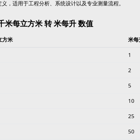
定义，适用于工程分析、系统设计以及专业测量流程。
千米每立方米 转 米每升 数值
立方米
米每
米每立方米 转 米每升 数值
1
2
5
10
25
50