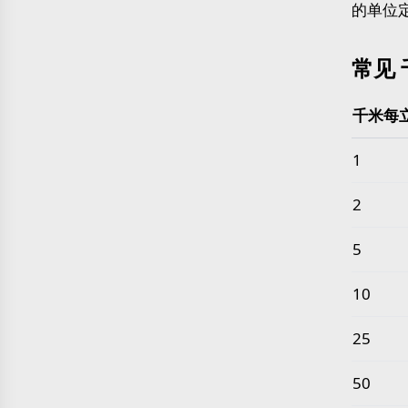
的单位
常见 
千米每
常见 千
1
2
5
10
25
50