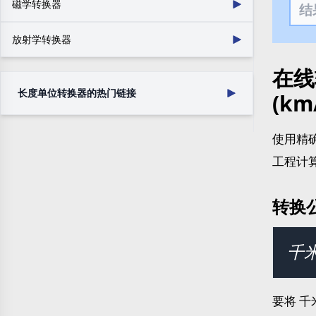
电荷
表面电荷密度
磁学转换器
数字图像分辨率
运动粘度
渗透率
角度
数字
电流
表面电流密度
磁动势
磁通量
干体积
角速度
放射学转换器
电势
电阻率
磁场强度
磁通密度
角加速度
比体积
电导率
电感
在线
辐射
辐射暴露
力矩
线性电荷密度
体积电荷密度
辐射活度
吸收辐射剂量
长度单位转换器的热门链接
(km
线性电流密度
电场强度
电阻
电导
使用精
静电电容
英寸转毫米
厘米转英寸
工程计
厘米转米
米转英寸
米转厘米
米转码
转换
千米转英里
毫米转英寸
码转米
英里转千米
千米
要将 千