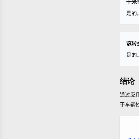
千米每
是的
该转
是的
结论
通过应用
于车辆