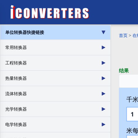
单位转换器快捷链接
首页
>
在
常用转换器
长度转换器
质量
工程转换器
案例
货币
结果
体积
面积
热量转换器
能量
力
燃油效率（质量）
温度区间
流体转换器
速度
燃油消耗
千米
热阻
比热容
数据存储
货币
流量
摩尔流量
光学转换器
热流密度
燃油效率（体积）
加速度
密度
摩尔浓度
动态粘度
热膨胀
热导率
转动惯量
扭矩
亮度
照度
电学转换器
表面张力
质量流量
热密度
热传递
温度
压力
米每升
频率/波长
光强
质量通量密度
溶液浓度
功率
时间