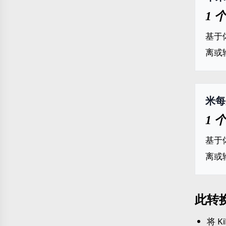
1 
基于
离或
米每升
1 
基于
离或
此转
将 