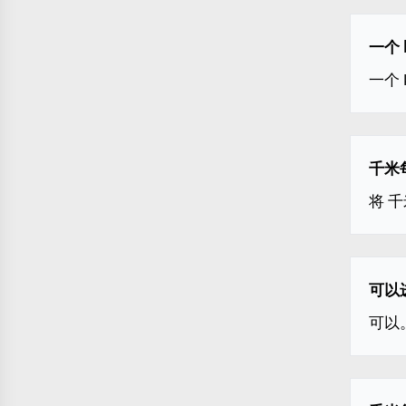
一个 
一个 
千米每
将 千
可以
可以。