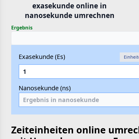
exasekunde online in
hte
nanosekunde umrechnen
e
Ergebnis
Exasekunde (Es)
Einhei
Nanosekunde (ns)
Zeiteinheiten online umre