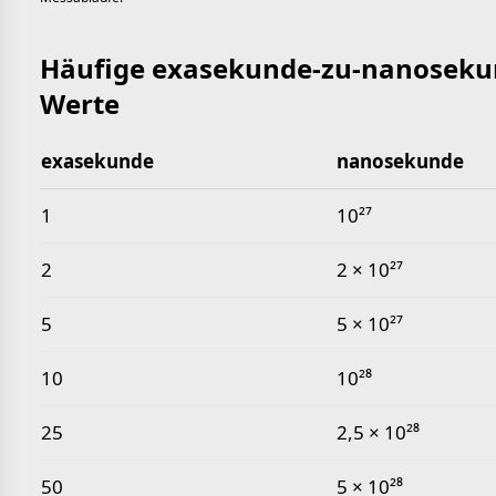
Häufige exasekunde-zu-nanoseku
Werte
exasekunde
nanosekunde
Häufige exasekunde-zu-nanosekunde-Werte
1
10²⁷
2
2 × 10²⁷
5
5 × 10²⁷
10
10²⁸
25
2,5 × 10²⁸
50
5 × 10²⁸