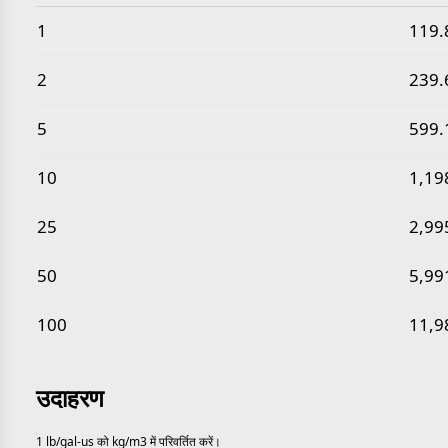
सामान्य पाउंड प्रति अमेरिकी गैलन से किलोग्राम प्रति घन मीटर मान
1
119.
2
239.
5
599.
10
1,19
25
2,99
50
5,99
100
11,9
उदाहरण
1 lb/gal-us को kg/m3 में परिवर्तित करें।