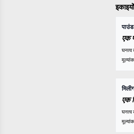
इकाइयों 
पाउंड
एक प
घनत्व 
मूल्या
मिली
एक म
घनत्व 
मूल्या