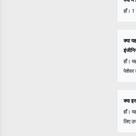
हाँ। 
क्या य
इंजीनि
हाँ। य
पेशेवर
क्या इ
हाँ। य
लिए उप