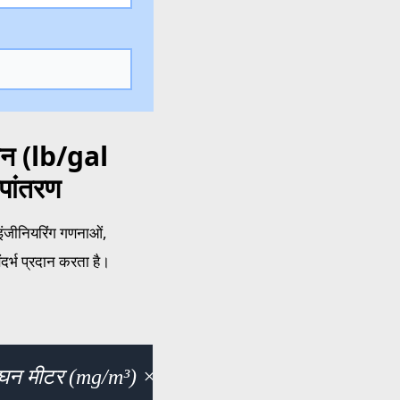
ैलन (lb/gal
पांतरण
 इंजीनियरिंग गणनाओं,
दर्भ प्रदान करता है।
रति घन मीटर (mg/m³) × 1.198264e+8