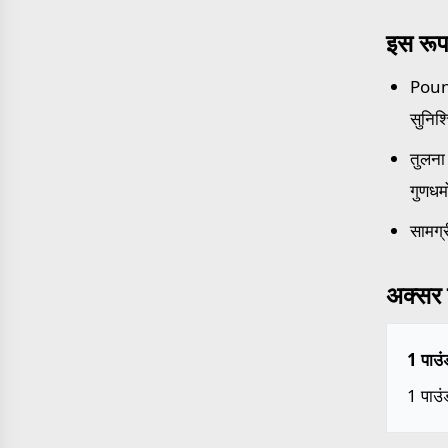
इस रूप
Pound
सुनिश
तुलना 
गुणधर्
सामग्र
अक्सर प
1 पाउं
1 पाउ