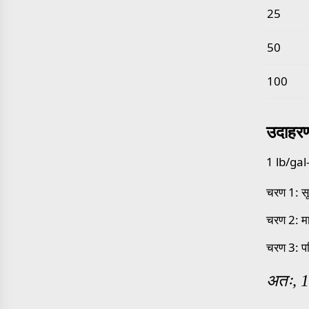
25
50
100
उदाहर
1 lb/gal-
चरण 1: स
चरण 2: म
चरण 3: 
अतः, 