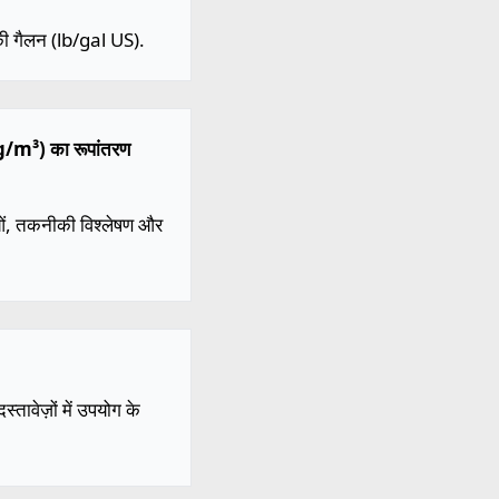
ी गैलन (lb/gal US).
mg/m³) का रूपांतरण
ाओं, तकनीकी विश्लेषण और
तावेज़ों में उपयोग के