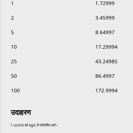
सामान्य औंस प्रति घन इंच से किलोग्राम प्रति लीटर मान
1
1.72999
2
3.45999
5
8.64997
10
17.29994
25
43.24985
50
86.4997
100
172.9994
उदाहरण
1 oz/in3 को kg/L में परिवर्तित करें।