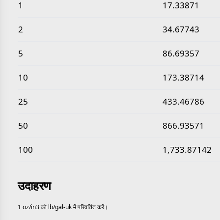
सामान्य औंस प्रति घन इंच से पाउंड प्रति ब्रिटिश गैलन मान
1
17.33871
2
34.67743
5
86.69357
10
173.38714
25
433.46786
50
866.93571
100
1,733.87142
उदाहरण
1 oz/in3 को lb/gal-uk में परिवर्तित करें।