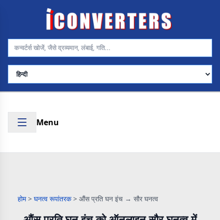
भाषा चुनें
Menu
होम
>
घनत्व रूपांतरक
>
औंस प्रति घन इंच → सौर घनत्व
औंस प्रति घन इंच को ऑनलाइन सौर घनत्व में