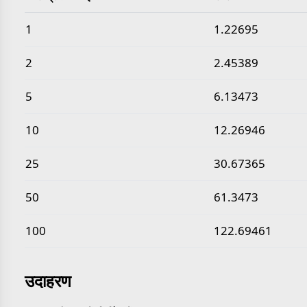
सामान्य औंस प्रति घन इंच से सौर घनत्व मान
1
1.22695
2
2.45389
5
6.13473
10
12.26946
25
30.67365
50
61.3473
100
122.69461
उदाहरण