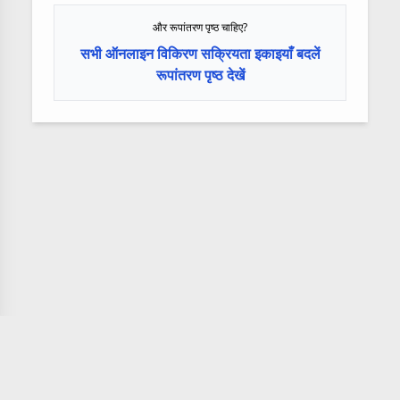
और रूपांतरण पृष्ठ चाहिए?
सभी ऑनलाइन विकिरण सक्रियता इकाइयाँ बदलें
रूपांतरण पृष्ठ देखें