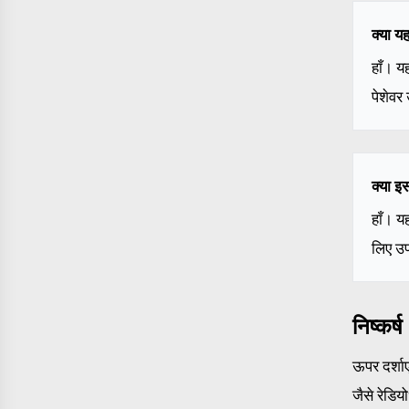
क्या य
हाँ। य
पेशेवर
क्या इ
हाँ। य
लिए उप
निष्कर्ष
ऊपर दर्शाए
जैसे रेडिय