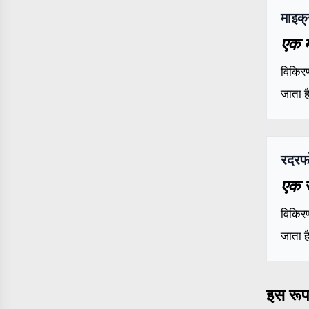
माइक्
एक म
विकिरण
जाता ह
रदरफो
एक र
विकिरण
जाता ह
इस रूप