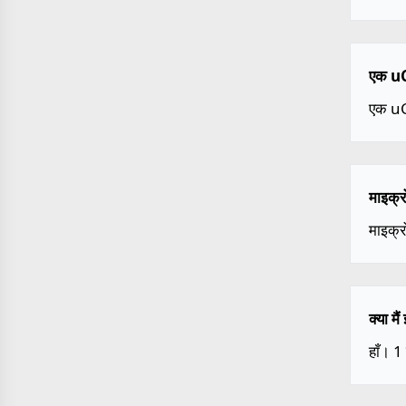
एक uCi
एक uC
माइक्र
माइक्र
क्या म
हाँ। 1