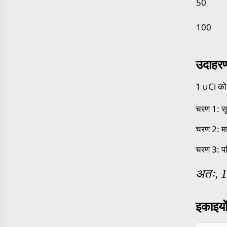
50
100
उदाहर
1 uCi को R
चरण 1: सू
चरण 2: मा
चरण 3: प
अतः, 
इकाइयों 