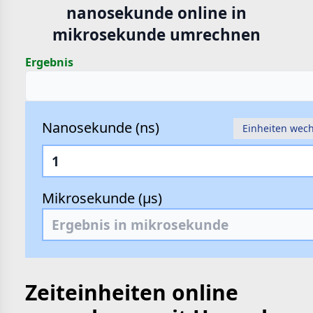
nanosekunde online in
hte
mikrosekunde umrechnen
e
Ergebnis
Nanosekunde (ns)
Einheiten wec
Mikrosekunde (µs)
Zeiteinheiten online