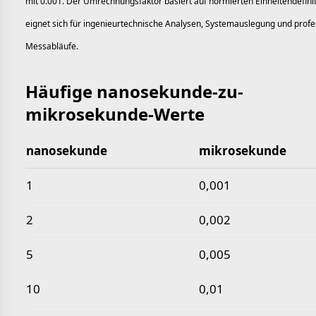
mit 0.001. Der Umrechnungsfaktor basiert auf normierten Einheitendefini
eignet sich für ingenieurtechnische Analysen, Systemauslegung und profe
Messabläufe.
Häufige nanosekunde-zu-
mikrosekunde-Werte
nanosekunde
mikrosekunde
Häufige nanosekunde-zu-mikrosekunde-Werte
1
0,001
2
0,002
5
0,005
10
0,01