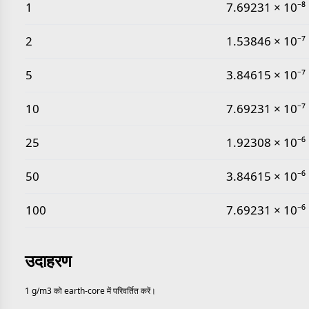
सामान्य ग्राम प्रति घन मीटर से पृथ्वी के कोर का घनत्व मान
1
7.69231 × 10⁻⁸
2
1.53846 × 10⁻⁷
5
3.84615 × 10⁻⁷
10
7.69231 × 10⁻⁷
25
1.92308 × 10⁻⁶
50
3.84615 × 10⁻⁶
100
7.69231 × 10⁻⁶
उदाहरण
1 g/m3 को earth-core में परिवर्तित करें।