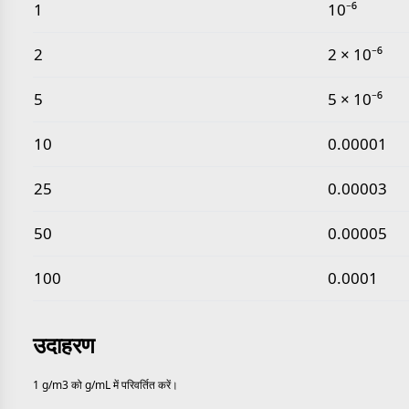
सामान्य ग्राम प्रति घन मीटर से ग्राम प्रति मिलीलीटर मान
1
10⁻⁶
2
2 × 10⁻⁶
5
5 × 10⁻⁶
10
0.00001
25
0.00003
50
0.00005
100
0.0001
उदाहरण
1 g/m3 को g/mL में परिवर्तित करें।